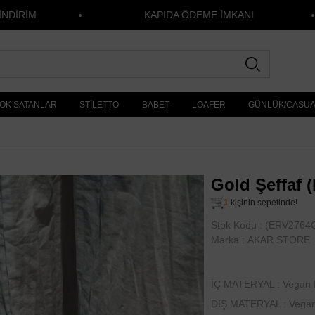
KAPIDA ÖDEME İMKANI
OK SATANLAR
STİLETTO
BABET
LOAFER
GÜNLÜK/CASU
Gold Şeffaf (
1
kişinin sepetinde!
Stok Kodu
(ERV2764G
Marka
:
AKAR STORE
İÇ MATERYAL : Vegan 
DIŞ MATERYAL : Vegan