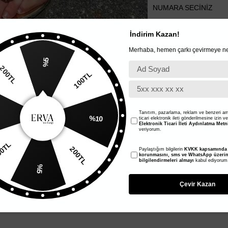
NUMARA SECINIZ
36
37
38
İndirim Kazan!
Merhaba, hemen çarkı çevirmeye ne
%5
200TL
100TL
Tanıtım, pazarlama, reklam ve benzeri am
%10
ticari elektronik ileti gönderilmesine izin v
Elektronik Ticari İleti Aydınlatma Metn
veriyorum.
00TL
200TL
Paylaştığım bilgilerin
KVKK kapsamında t
korunmasını, sms ve WhatsApp üzeri
bilgilendirmeleri almayı
kabul ediyorum
%5
Çevir Kazan