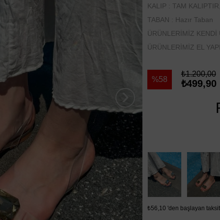
KALIP : TAM KALIPTIR
TABAN : Hazır Taban
ÜRÜNLERİMİZ KENDİ 
ÜRÜNLERİMİZ EL YAPI
₺1.200,00
58
₺499,90
›
₺56,10
'den başlayan taksit