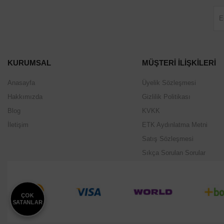
KURUMSAL
MÜŞTERİ İLİŞKİLERİ
Anasayfa
Üyelik Sözleşmesi
Hakkımızda
Gizlilik Politikası
Blog
KVKK
İletişim
ETK Aydınlatma Metni
Satış Sözleşmesi
Sıkça Sorulan Sorular
ÇOK
SATANLAR