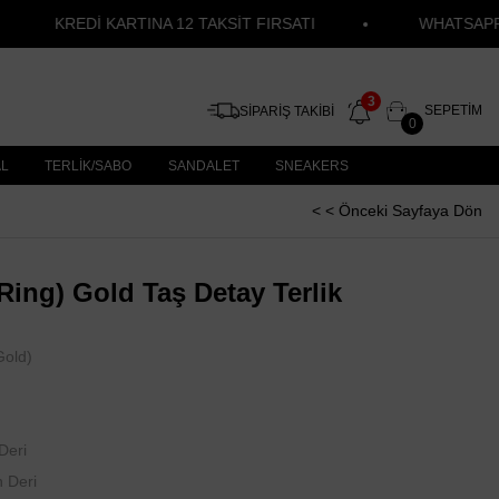
KREDİ KARTINA 12 TAKSİT FIRSATI
WHATSAPP SİPARİŞ
SEPETIM
SİPARİŞ TAKİBİ
0
AL
TERLİK/SABO
SANDALET
SNEAKERS
< < Önceki Sayfaya Dön
Ring) Gold Taş Detay Terlik
old)
Deri
 Deri