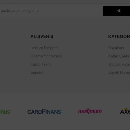
ALIŞVERİŞ
KATEGOR
İade ve Değişim
Sneakers
Ödeme Yöntemleri
Kadın Çanta
Kargo Takibi
Topuklu Aya
Sepetim
Büyük Numa