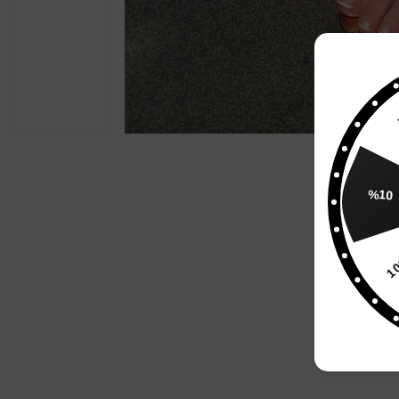
%10
1