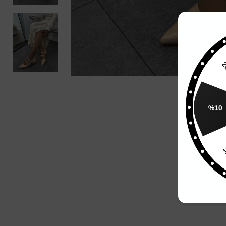
20
%10