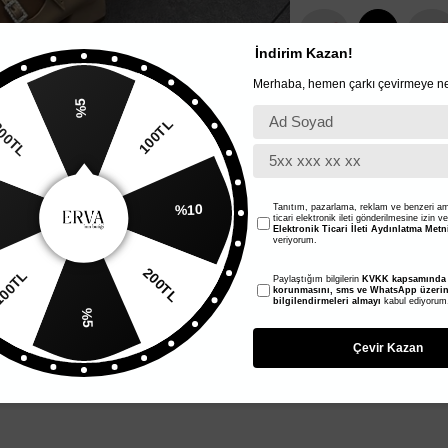
36
37
38
İndirim Kazan!
Merhaba, hemen çarkı çevirmeye ne
%5
100TL
0TL
%10
Tanıtım, pazarlama, reklam ve benzeri am
ticari elektronik ileti gönderilmesine izin v
Elektronik Ticari İleti Aydınlatma Metn
veriyorum.
200TL
Paylaştığım bilgilerin
KVKK kapsamında t
100TL
korunmasını, sms ve WhatsApp üzeri
bilgilendirmeleri almayı
kabul ediyorum
%5
Çevir Kazan