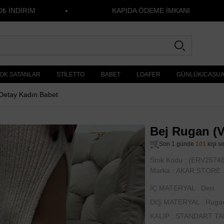
İRİM
KAPIDA ÖDEME İMKANI
OK SATANLAR
STİLETTO
BABET
LOAFER
GÜNLÜK/CASU
 Detay Kadın Babet
Bej Rugan (V
Son 1 günde
101
kişi s
Stok Kodu
(ERV2574
Marka
:
AKAR STORE
İÇ MATERYAL : Deri
DIŞ MATERYAL : Ruga
KALIP : STANDART TA