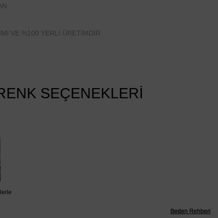
AN
IMI VE %100 YERLİ ÜRETİMDİR
RENK SEÇENEKLERİ
lerle
Beden Rehberi
Beden Rehberi