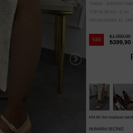
TABAN : JURDAN TAB
TOPUK BOYU : 5 cm
ÜRÜNLERİMİZ EL YAP
₺1.000,00
60
₺399,90
›
₺44,88
'den başlayan taksit
NUMARA SECINIZ