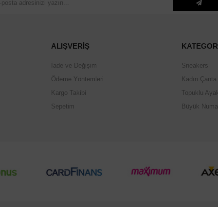
ALIŞVERİŞ
KATEGOR
İade ve Değişim
Sneakers
Ödeme Yöntemleri
Kadın Çanta
Kargo Takibi
Topuklu Aya
Sepetim
Büyük Numa
© 2026
ervaninbutigi.com
- Tüm Hakları Saklıdır.