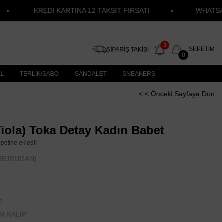
KREDİ KARTINA 12 TAKSİT FIRSATI
WHATSAPP SİPA
SEPETIM
SİPARİŞ TAKİBİ
0
AL
TERLİK/SABO
SANDALET
SNEAKERS
< < Önceki Sayfaya Dön
iola) Toka Detay Kadın Babet
epetine ekledi!
BEJRUGAN)
n
M KALIP