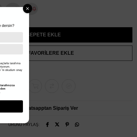
39
40
 dersin?
FAVORILERE EKLE
açlarla tarafıma
eriyorum.
i
'ni okudum onay
arafınızca
nden
.
Whatsapptan Sipariş Ver
ÜRÜNÜ PAYLAŞ: