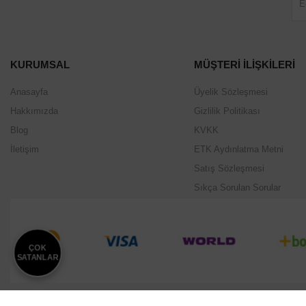
KURUMSAL
MÜŞTERİ İLİŞKİLERİ
Anasayfa
Üyelik Sözleşmesi
Hakkımızda
Gizlilik Politikası
Blog
KVKK
İletişim
ETK Aydınlatma Metni
Satış Sözleşmesi
Sıkça Sorulan Sorular
ÇOK
SATANLAR