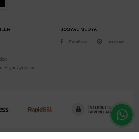
İLER
SOSYAL MEDYA
Facebook
Instagram
kkabı
ra Bayan Ayakkabı